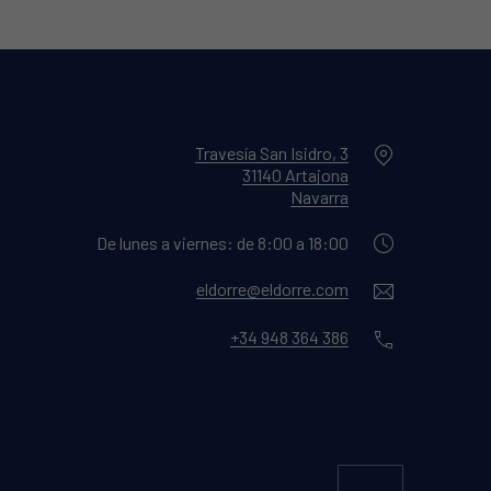
Location
Travesía San Isidro, 3
31140 Artajona
New Window
Navarra
De lunes a viernes: de 8:00 a 18:00
Email
eldorre@eldorre.com
Phone
+34 948 364 386