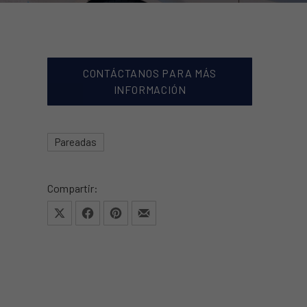
CONTÁCTANOS PARA MÁS
NEW WINDOW
INFORMACIÓN
Pareadas
27 de agosto de 2025
12 de marzo de 2026
Compartir:
Share on X
Share on Facebook
Share on Pinterest
Share by Email