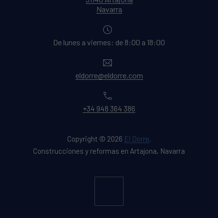
New Window
Navarra
De lunes a viernes: de 8:00 a 18:00
Email
eldorre@eldorre.com
Phone
+34 948 364 386
Copyright © 2026
El Dorre
.
Construcciones y reformas en Artajona, Navarra
New Window
WordPress Theme by
FORQY
Back to Top